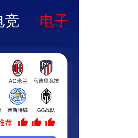
工程业绩
项目管理
客户服务