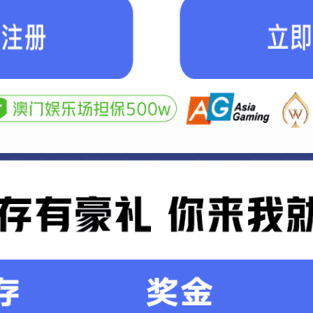
兰炭项目
冶金焦化干熄焦项目
新疆大安能源有限公司110t/h干熄焦项
发布日期： 2023年05月20日
浏览：
323 次