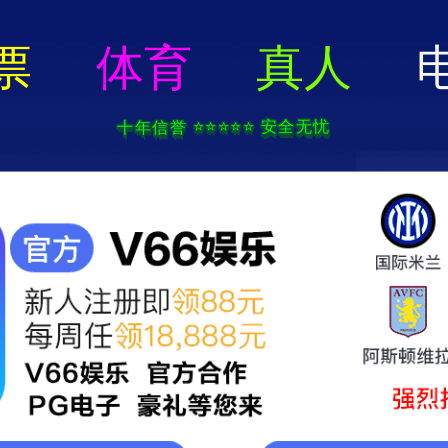
顶级贵宾会平台-免费下载
新闻中心
技术支持
项目展示