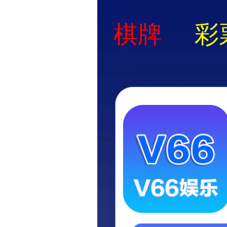
首页
关于华兴
资质荣誉