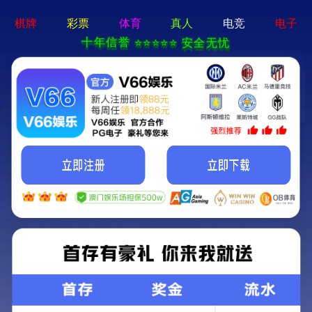
顶级贵宾会平台-免费下载
首页
关于华兴
资质荣誉
新闻中心
公司新闻
行业信息
兰鑫钢铁集团有限