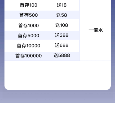
公司承建的兰鑫钢铁集团有限公司120万吨/年焦化项目1#焦