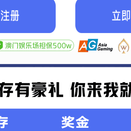
兰炭项目
冶金焦化干熄焦项目
焦罐
发布日期： 2020年12月27日
浏览：
272 次